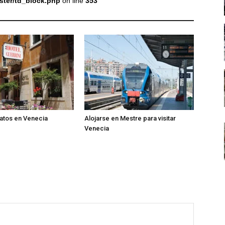
ter/td_block.php
on line
353
atos en Venecia
Alojarse en Mestre para visitar
Venecia