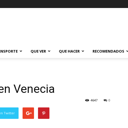
ANSPORTE
QUE VER
QUE HACER
RECOMENDADOS
en Venecia
4647
0
en Twitter