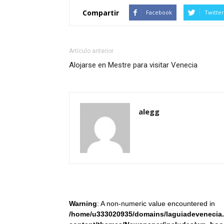
Compartir
Facebook
Twitter
Artículo anterior
Alojarse en Mestre para visitar Venecia
alegg
Warning
: A non-numeric value encountered in
/home/u333020935/domains/laguiadevenecia.