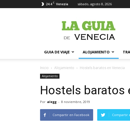
C
24.4
sábado, agosto 8, 2026
Venezia
La
Guia
de
Venecia
GUIA DE VIAJE
ALOJAMIENTO
TR
Inicio
Alojamiento
Hostels baratos en Venecia
Alojamiento
Hostels baratos 
Por
alegg
-
8 noviembre, 2019
Compartir en Facebook
Compartir 