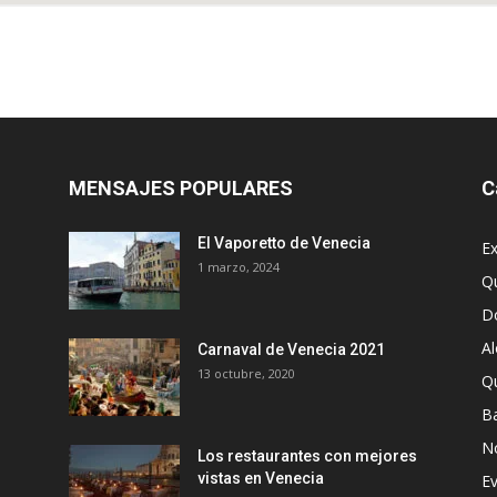
MENSAJES POPULARES
C
El Vaporetto de Venecia
Ex
1 marzo, 2024
Q
D
A
Carnaval de Venecia 2021
13 octubre, 2020
Q
Ba
N
Los restaurantes con mejores
vistas en Venecia
E