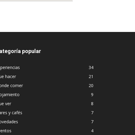
ategoría popular
periencias
34
ue hacer
21
onde comer
20
lojamiento
9
ue ver
8
res y cafés
7
ovedades
7
ventos
4