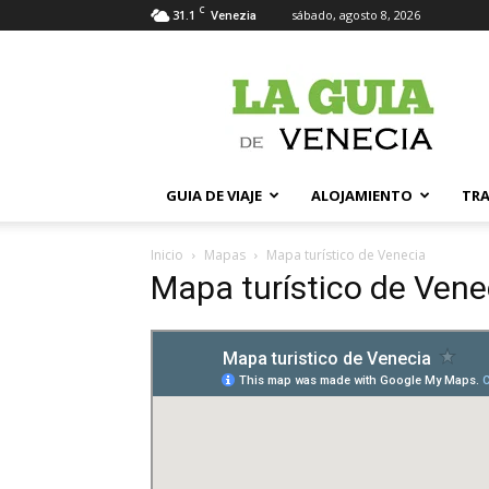
C
31.1
sábado, agosto 8, 2026
Venezia
La
Guia
de
Venecia
GUIA DE VIAJE
ALOJAMIENTO
TR
Inicio
Mapas
Mapa turístico de Venecia
Mapa turístico de Vene