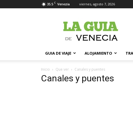
C
35.5
viernes, agosto 7, 2026
Venezia
La
Guia
de
Venecia
GUIA DE VIAJE
ALOJAMIENTO
TR
Inicio
Que ver
Canales y puentes
Canales y puentes