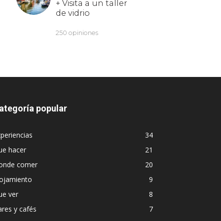
ategoría popular
periencias
34
ue hacer
21
onde comer
20
lojamiento
9
ue ver
8
res y cafés
7