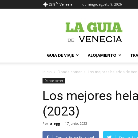
C
28.8
domingo, agosto 9, 2026
Venezia
La
Guia
de
Venecia
GUIA DE VIAJE
ALOJAMIENTO
TR
Inicio
Donde comer
Los mejores helados de Vene
Donde comer
Los mejores hel
(2023)
Por
alegg
-
17 junio, 2023
Compartir en Facebook
Compartir 