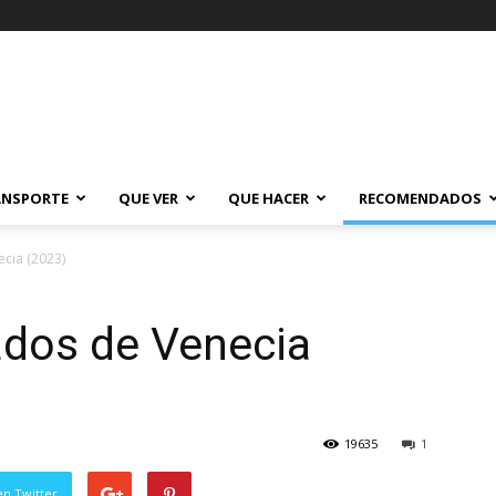
ANSPORTE
QUE VER
QUE HACER
RECOMENDADOS
cia (2023)
ados de Venecia
19635
1
en Twitter