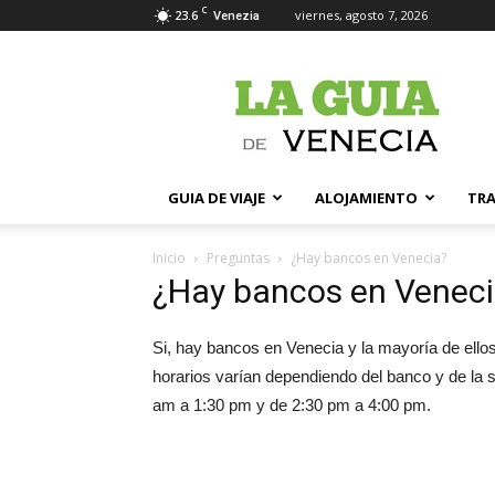
C
23.6
viernes, agosto 7, 2026
Venezia
La
Guia
de
Venecia
GUIA DE VIAJE
ALOJAMIENTO
TR
Inicio
Preguntas
¿Hay bancos en Venecia?
¿Hay bancos en Venec
Si, hay bancos en Venecia y la mayoría de ellos
horarios varían dependiendo del banco y de la s
am a 1:30 pm y de 2:30 pm a 4:00 pm.