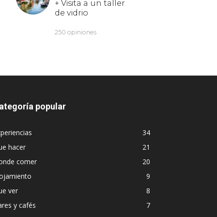
ategoría popular
periencias
34
ue hacer
21
onde comer
20
lojamiento
9
ue ver
8
res y cafés
7