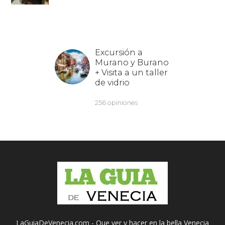
LaGuiaDeVenecia.com - Que ver y hacer en la bella Venecia