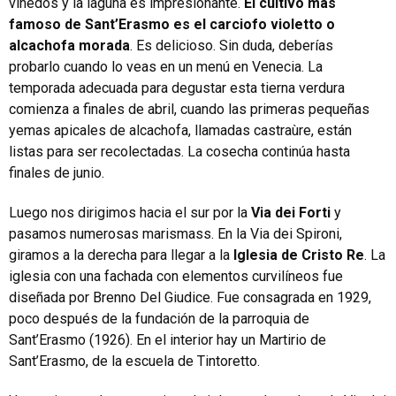
viñedos y la laguna es impresionante.
El cultivo más
famoso de Sant’Erasmo es el carciofo violetto o
alcachofa morada
. Es delicioso. Sin duda, deberías
probarlo cuando lo veas en un menú en Venecia. La
temporada adecuada para degustar esta tierna verdura
comienza a finales de abril, cuando las primeras pequeñas
yemas apicales de alcachofa, llamadas castraùre, están
listas para ser recolectadas. La cosecha continúa hasta
finales de junio.
Luego nos dirigimos hacia el sur por la
Via dei Forti
y
pasamos numerosas marismass. En la Via dei Spironi,
giramos a la derecha para llegar a la
Iglesia de Cristo Re
. La
iglesia con una fachada con elementos curvilíneos fue
diseñada por Brenno Del Giudice. Fue consagrada en 1929,
poco después de la fundación de la parroquia de
Sant’Erasmo (1926). En el interior hay un Martirio de
Sant’Erasmo, de la escuela de Tintoretto.