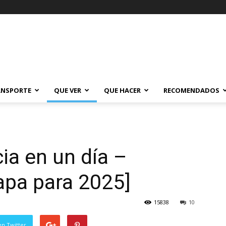
ANSPORTE
QUE VER
QUE HACER
RECOMENDADOS
ia en un día –
mapa para 2025]
15838
10
en Twitter