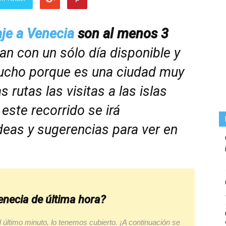
aje a Venecia
son al menos 3
n con un sólo día disponible y
ucho porque es una ciudad muy
 rutas las visitas a las islas
ste recorrido se irá
deas y sugerencias para ver en
enecia de última hora?
l último minuto, lo tenemos cubierto. ¡A continuación se