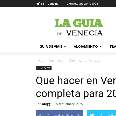
C
35
viernes, agosto 7, 2026
Venezia
La
Guia
de
Venecia
GUIA DE VIAJE
ALOJAMIENTO
TR
Inicio
Que hacer
Que hacer en Venecia –
Que hacer
Que hacer en Ven
completa para 2
Por
alegg
-
25 septiembre, 2025
Compartir en Facebook
Compartir 