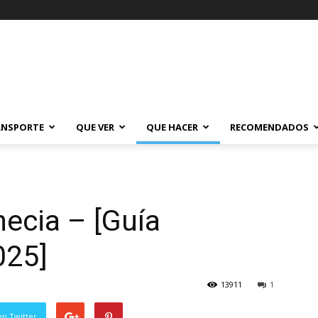
ANSPORTE
QUE VER
QUE HACER
RECOMENDADOS
ecia – [Guía
025]
13911
1
en Twitter