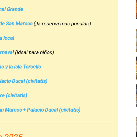
nal Grande
a de San Marcos
(¡la reserva más popular!)
a local
arnava
l (ideal para niños)
o y la isla Torcello
lacio Ducal (civitatis)
e (civitatis)
an Marcos + Palacio Ducal (civitatis)