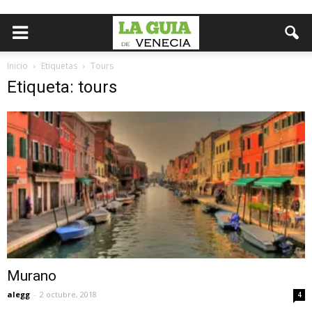
Inicio
Etiquetas
Tours
Etiqueta: tours
Murano
alegg
-
2 octubre, 2018
4