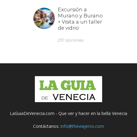
LaGuiaDeVenecia.com - Que ver y hacer en la bella Venecia
Contáctanos:
info@theviajeros.com