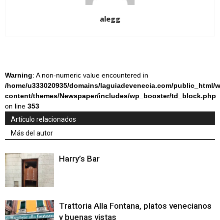
alegg
Warning
: A non-numeric value encountered in
/home/u333020935/domains/laguiadevenecia.com/public_html/w
content/themes/Newspaper/includes/wp_booster/td_block.php
on line
353
Artículo relacionados
Más del autor
Harry’s Bar
Trattoria Alla Fontana, platos venecianos
y buenas vistas