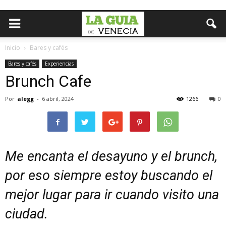
Inicio
Bares y cafés
Bares y cafés
Experiencias
Brunch Cafe
Por
alegg
-
6 abril, 2024
1266
0
Me encanta el desayuno y el brunch,
por eso siempre estoy buscando el
mejor lugar para ir cuando visito una
ciudad.