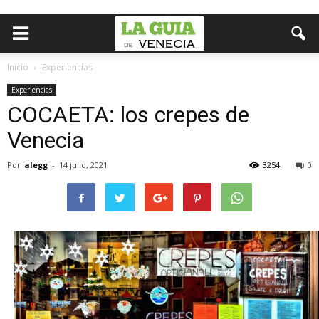
Inicio
Experiencias
Experiencias
COCAETA: los crepes de
Venecia
Por
alegg
-
14 julio, 2021
3254
0