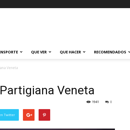
ANSPORTE
QUE VER
QUE HACER
RECOMENDADOS
iana Veneta
Partigiana Veneta
1941
0
en Twitter