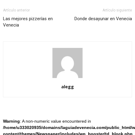
Artículo anterior
Artículo siguiente
Las mejores pizzerías en
Donde desayunar en Venecia
Venecia
alegg
Warning
: A non-numeric value encountered in
/home/u333020935/domains/laguiadevenecia.com/public_html/w
content/themes/Newspaper/includes/wp_booster/td_block.php