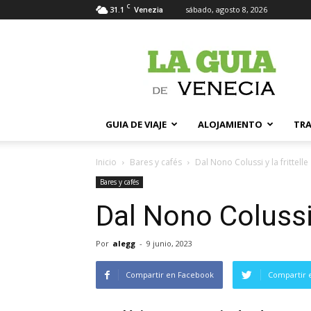
C
31.1
sábado, agosto 8, 2026
Venezia
La
Guia
de
Venecia
GUIA DE VIAJE
ALOJAMIENTO
TR
Inicio
Bares y cafés
Dal Nono Colussi y la frittelle
Bares y cafés
Dal Nono Colussi y
Por
alegg
-
9 junio, 2023
Compartir en Facebook
Compartir 